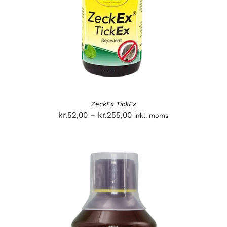
ZeckEx TickEx
Prisinterval:
kr.
52,00
–
kr.
255,00
inkl. moms
kr.52,00
til
kr.255,00