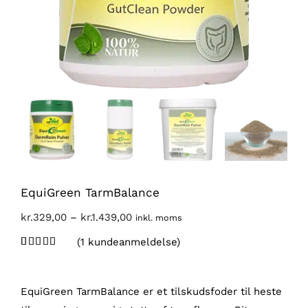
EquiGreen TarmBalance
Prisinterval:
kr.
329,00
–
kr.
1.439,00
inkl. moms
kr.329,00
(
1
kundeanmeldelse)
til
Bedømt
1
som
5.00
kr.1.439,00
ud af 5
baseret på
EquiGreen TarmBalance er et tilskudsfoder til heste
kundebedømmelse