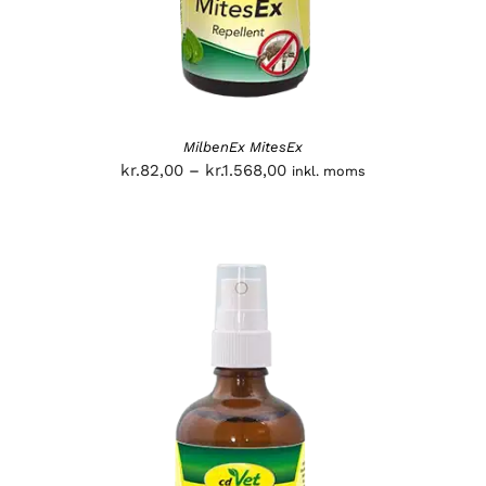
MilbenEx MitesEx
Prisinterval:
kr.
82,00
–
kr.
1.568,00
inkl. moms
kr.82,00
til
kr.1.568,00