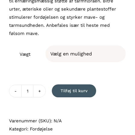
til ernæringsmæssig støtte af tarmfloraen. Bitre
urter, æteriske olier og sekundære plantestoffer
stimulerer fordøjelsen og styrker mave- og
tarmsundheden. Anbefales især til heste med
følsom mave.
Vægt

Tilføj til kurv
EquiGreen
TarmBalance
antal
Varenummer (SKU):
N/A
Kategori:
Fordøjelse