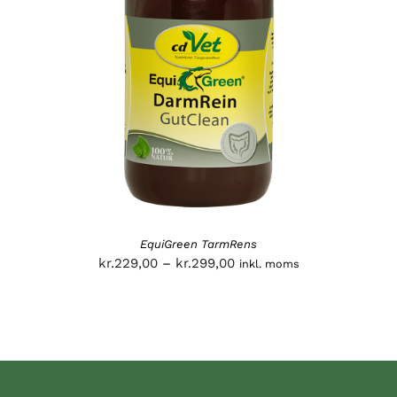
EquiGreen TarmRens
Prisinterval:
kr.
229,00
–
kr.
299,00
inkl. moms
kr.229,00
til
kr.299,00