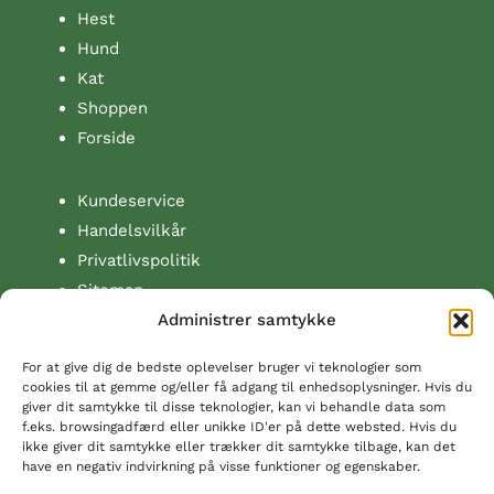
Hest
Hund
Kat
Shoppen
Forside
Kundeservice
Handelsvilkår
Privatlivspolitik
Sitemap
Administrer samtykke
Om cdvet.dk
For at give dig de bedste oplevelser bruger vi teknologier som
Danske cdVet tilbyder et meget bredt udvalg af
cookies til at gemme og/eller få adgang til enhedsoplysninger. Hvis du
giver dit samtykke til disse teknologier, kan vi behandle data som
naturprodukter – fodertilskud og plejeprodukter –
f.eks. browsingadfærd eller unikke ID'er på dette websted. Hvis du
der bidrager til sundheden for heste, familiedyr,
ikke giver dit samtykke eller trækker dit samtykke tilbage, kan det
zoodyr og landbrugsdyr. Også til brug i økologiske
have en negativ indvirkning på visse funktioner og egenskaber.
besætninger. Kontakt os meget gerne på 93 86 86 92