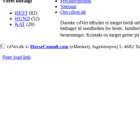
Vores udvalgt
Privatlivspolitik
Sitemap
Om cdvet.dk
HEST
(82)
HUND
(52)
Danske cdVet tilbyder et meget bredt udv
KAT
(28)
bidrager til sundheden for heste, famili
besætninger. Kontakt os meget gerne på
🇰
cdVet.dk v/
HorseConsult.com
(eMærket), Ingelstrupvej 5, 4682 T
Page load link
Go
to
Top