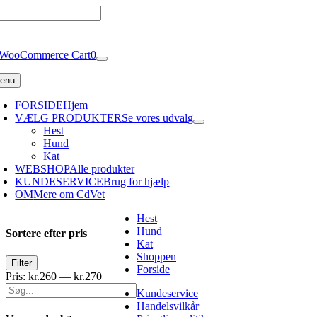
Skip
to
content
WooCommerce Cart
0
enu
FORSIDE
Hjem
VÆLG PRODUKTER
Se vores udvalg
Hest
Hund
Kat
WEBSHOP
Alle produkter
KUNDESERVICE
Brug for hjælp
OM
Mere om CdVet
Hest
Hund
Sortere efter pris
Kat
Shoppen
Mindste
Højeste
Filter
Forside
pris
pris
Pris:
kr.260
—
kr.270
Kundeservice
Handelsvilkår