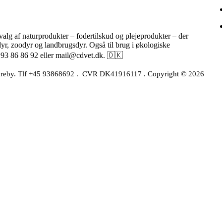
alg af naturprodukter – fodertilskud og plejeprodukter – der
edyr, zoodyr og landbrugsdyr. Også til brug i økologiske
🇩🇰
 93 86 86 92 eller mail@cdvet.dk.
ureby. Tlf +45 93868692
. CVR DK41916117 . Copyright © 2026