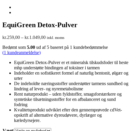
EquiGreen Detox-Pulver
Prisinterval:
kr.
259,00
–
kr.
1.049,00
inkl. moms
kr.259,00
Bedømt som
5.00
ud af 5 baseret på
1
kundebedømmelse
til
(
1
kundeanmeldelse)
kr.1.049,00
EquiGreen Detox-Pulver er et mineralsk tilskudsfoder til heste
mhp understøtte bindingen af ​​toksiner i tarmen
Indeholder en sofistikeret formel af naturlig bentonit, ølgær og
urter
De indeholdte næringsstoffer understøtter tarmens sundhed og
lindring af lever- og nyremetabolisme
Rent naturprodukt – uden fyldstoffer, smagsforstærkere og
syntetiske tilsætningsstoffer for en afbalanceret og sund
fodring
Kvalitetsprodukt udviklet efter den gennemprøvede cdVet-
opskrift af alternative dyreudøvere, dyrlæger og
kæledyrsejere.
Vægt