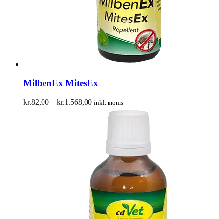
MilbenEx MitesEx
Prisinterval:
kr.
82,00
–
kr.
1.568,00
inkl. moms
kr.82,00
til
kr.1.568,00