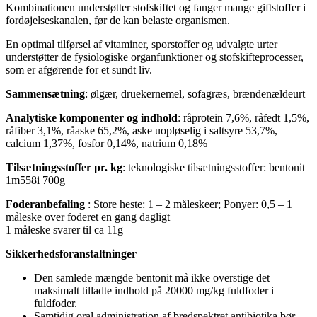
Kombinationen understøtter stofskiftet og fanger mange giftstoffer i
fordøjelseskanalen, før de kan belaste organismen.
En optimal tilførsel af vitaminer, sporstoffer og udvalgte urter
understøtter de fysiologiske organfunktioner og stofskifteprocesser,
som er afgørende for et sundt liv.
Sammensætning
: ølgær, druekernemel, sofagræs, brændenældeurt
Analytiske komponenter og indhold
: råprotein 7,6%, råfedt 1,5%,
råfiber 3,1%, råaske 65,2%, aske uopløselig i saltsyre 53,7%,
calcium 1,37%, fosfor 0,14%, natrium 0,18%
Tilsætningsstoffer pr. kg
: teknologiske tilsætningsstoffer: bentonit
1m558i 700g
Foderanbefaling
: Store heste: 1 – 2 måleskeer; Ponyer: 0,5 – 1
måleske over foderet en gang dagligt
1 måleske svarer til ca 11g
Sikkerhedsforanstaltninger
Den samlede mængde bentonit må ikke overstige det
maksimalt tilladte indhold på 20000 mg/kg fuldfoder i
fuldfoder.
Samtidig oral administration af bredspektret antibiotika bør