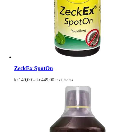
ZeckEx SpotOn
Prisinterval:
kr.
149,00
–
kr.
449,00
inkl. moms
kr.149,00
til
kr.449,00