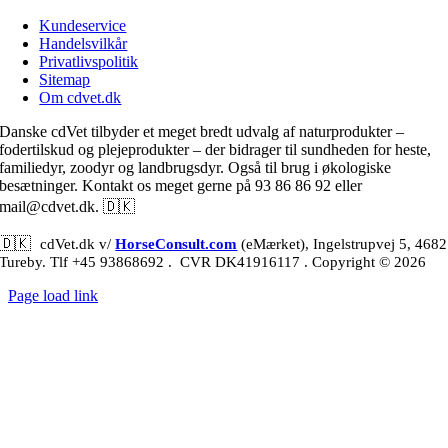
Kundeservice
Handelsvilkår
Privatlivspolitik
Sitemap
Om cdvet.dk
Danske cdVet tilbyder et meget bredt udvalg af naturprodukter –
fodertilskud og plejeprodukter – der bidrager til sundheden for heste,
familiedyr, zoodyr og landbrugsdyr. Også til brug i økologiske
besætninger. Kontakt os meget gerne på 93 86 86 92 eller
🇩🇰
mail@cdvet.dk.
🇩🇰
cdVet.dk v/
HorseConsult.com
(eMærket), Ingelstrupvej 5, 4682
Tureby. Tlf +45 93868692
. CVR DK41916117 . Copyright © 2026
Page load link
Go
to
Top