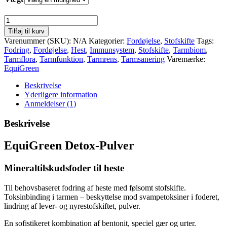
EquiGreen
Detox-
Tilføj til kurv
Pulver
Varenummer (SKU):
N/A
Kategorier:
Fordøjelse
,
Stofskifte
Tags:
antal
Fodring
,
Fordøjelse
,
Hest
,
Immunsystem
,
Stofskifte
,
Tarmbiom
,
Tarmflora
,
Tarmfunktion
,
Tarmrens
,
Tarmsanering
Varemærke:
EquiGreen
Beskrivelse
Yderligere information
Anmeldelser (1)
Beskrivelse
EquiGreen Detox-Pulver
Mineraltilskudsfoder til heste
Til behovsbaseret fodring af heste med følsomt stofskifte.
Toksinbinding i tarmen – beskyttelse mod svampetoksiner i foderet,
lindring af lever- og nyrestofskiftet, pulver.
En sofistikeret kombination af bentonit, speciel gær og urter.