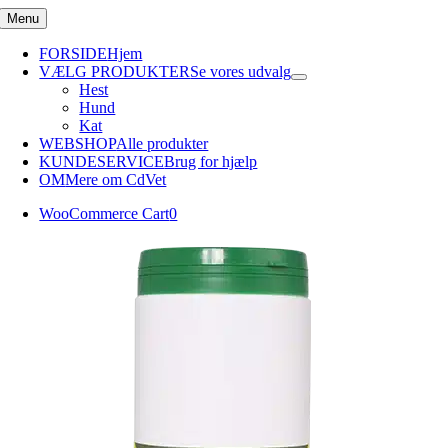
Skip
Menu
to
content
FORSIDE
Hjem
VÆLG PRODUKTER
Se vores udvalg
Hest
Hund
Kat
WEBSHOP
Alle produkter
KUNDESERVICE
Brug for hjælp
OM
Mere om CdVet
WooCommerce Cart
0