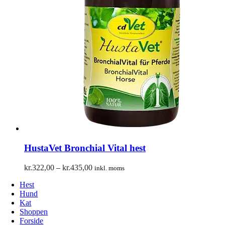
HustaVet Bronchial Vital hest
Prisinterval:
kr.
322,00
–
kr.
435,00
inkl. moms
kr.322,00
Hest
til
Hund
kr.435,00
Kat
Shoppen
Forside