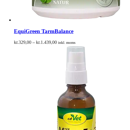
EquiGreen TarmBalance
Prisinterval:
kr.
329,00
–
kr.
1.439,00
inkl. moms
kr.329,00
til
kr.1.439,00