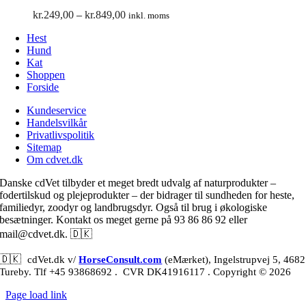
Prisinterval:
kr.
249,00
–
kr.
849,00
inkl. moms
kr.249,00
Hest
til
Hund
kr.849,00
Kat
Shoppen
Forside
Kundeservice
Handelsvilkår
Privatlivspolitik
Sitemap
Om cdvet.dk
Danske cdVet tilbyder et meget bredt udvalg af naturprodukter –
fodertilskud og plejeprodukter – der bidrager til sundheden for heste,
familiedyr, zoodyr og landbrugsdyr. Også til brug i økologiske
besætninger. Kontakt os meget gerne på 93 86 86 92 eller
🇩🇰
mail@cdvet.dk.
🇩🇰
cdVet.dk v/
HorseConsult.com
(eMærket), Ingelstrupvej 5, 4682
Tureby. Tlf +45 93868692
. CVR DK41916117 . Copyright © 2026
Page load link