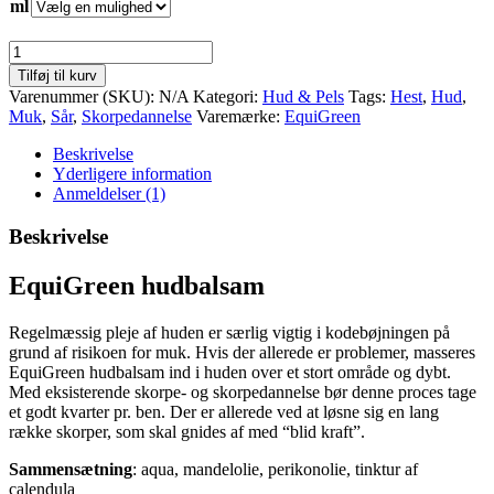
ml
EquiGreen
hudbalsam
Tilføj til kurv
antal
Varenummer (SKU):
N/A
Kategori:
Hud & Pels
Tags:
Hest
,
Hud
,
Muk
,
Sår
,
Skorpedannelse
Varemærke:
EquiGreen
Beskrivelse
Yderligere information
Anmeldelser (1)
Beskrivelse
EquiGreen hudbalsam
Regelmæssig pleje af huden er særlig vigtig i kodebøjningen på
grund af risikoen for muk. Hvis der allerede er problemer, masseres
EquiGreen hudbalsam ind i huden over et stort område og dybt.
Med eksisterende skorpe- og skorpedannelse bør denne proces tage
et godt kvarter pr. ben. Der er allerede ved at løsne sig en lang
række skorper, som skal gnides af med “blid kraft”.
Sammensætning
: aqua, mandelolie, perikonolie, tinktur af
calendula