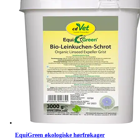
kr.2.249,00
EquiGreen økologiske hørfrøkager