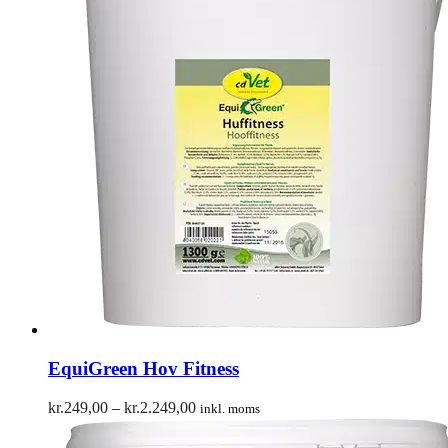
EquiGreen Hov Fitness
Prisinterval:
kr.
249,00
–
kr.
2.249,00
inkl. moms
kr.249,00
til