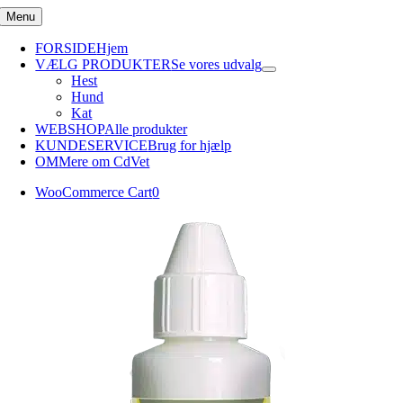
Skip
Menu
to
content
FORSIDE
Hjem
VÆLG PRODUKTER
Se vores udvalg
Hest
Hund
Kat
WEBSHOP
Alle produkter
KUNDESERVICE
Brug for hjælp
OM
Mere om CdVet
WooCommerce Cart
0