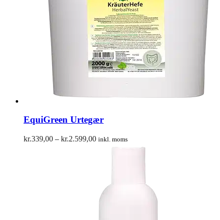
EquiGreen Urtegær
Prisinterval:
kr.
339,00
–
kr.
2.599,00
inkl. moms
kr.339,00
til
kr.2.599,00