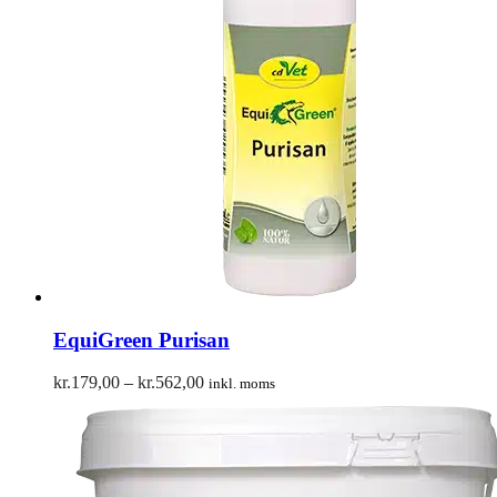
EquiGreen Purisan
Prisinterval:
kr.
179,00
–
kr.
562,00
inkl. moms
kr.179,00
til
kr.562,00