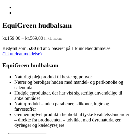
EquiGreen hudbalsam
Prisinterval:
kr.
159,00
–
kr.
569,00
inkl. moms
kr.159,00
Bedømt som
5.00
ud af 5 baseret på
1
kundebedømmelse
til
(
1
kundeanmeldelse)
kr.569,00
EquiGreen hudbalsam
Naturligt plejeprodukt til heste og ponyer
Nærer og beroliger huden med mandel- og perikonolie og
calendula
Hudplejeprodukter, der har vist sig særligt anvendelige til
ankelområdet
Naturprodukt – uden parabener, silikoner, lugte og
farvestoffer
Gennemprøvet produkt i henhold til tyske kvalitetsstandarder
– direkte fra producenten – udviklet med dyrenaturlæger,
dyrlæger og kæledyrsejere