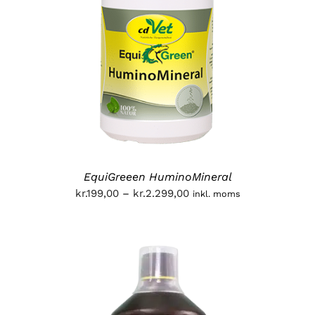
EquiGreeen HuminoMineral
Prisinterval:
kr.
199,00
–
kr.
2.299,00
inkl. moms
kr.199,00
til
kr.2.299,00