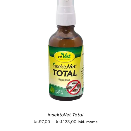
insektoVet Total
Prisinterval:
kr.
97,00
–
kr.
1.123,00
inkl. moms
kr.97,00