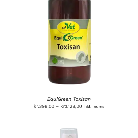
EquiGreen Toxisan
Prisinterval:
kr.
398,00
–
kr.
1.128,00
inkl. moms
kr.398,00
til
kr.1.128,00