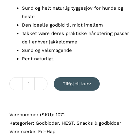
Sund og helt naturlig tyggesjov for hunde og
heste
Den ideelle godbid til midt imellem
Takket være deres praktiske håndtering passer
de i enhver jakkelomme
Sund og velsmagende
Rent naturligt.
Tilføj til kurv
Fit-
Hap
Økologiske
Hørsticks
Varenummer (SKU):
1071
Bio-
Kategorier:
Godbidder
,
HEST
,
Snacks & godbidder
Lein-
Varemærke:
Fit-Hap
Sticks