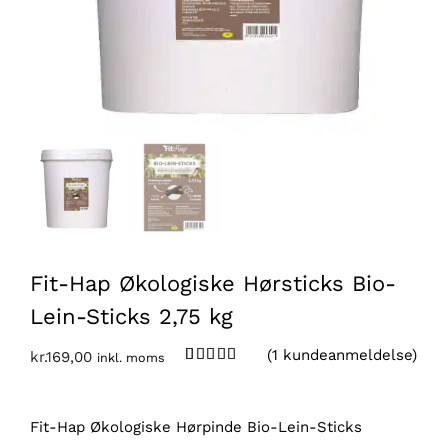
Fit-Hap Økologiske Hørsticks Bio-
Lein-Sticks 2,75 kg
(
1
kundeanmeldelse)
kr.
169,00
inkl. moms
Bedømt
1
som
5.00
ud af 5
baseret på
Fit-Hap Økologiske Hørpinde Bio-Lein-Sticks
kundebedømmelse