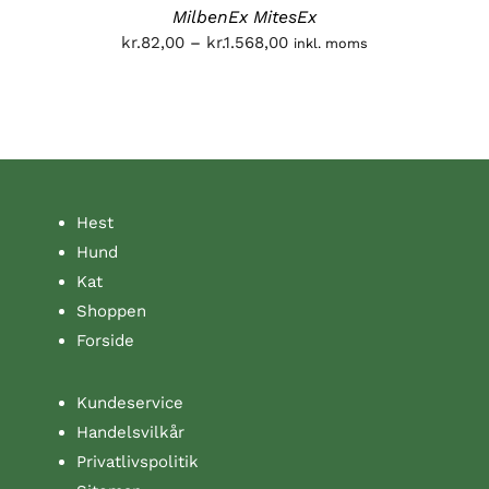
MilbenEx MitesEx
Prisinterval:
kr.
82,00
–
kr.
1.568,00
inkl. moms
kr.82,00
til
kr.1.568,00
Hest
Hund
Kat
Shoppen
Forside
Kundeservice
Handelsvilkår
Privatlivspolitik