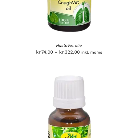
HustaVet olie
Prisinterval:
kr.
74,00
–
kr.
322,00
inkl. moms
kr.74,00
til
kr.322,00