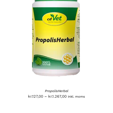
PropolisHerbal
Prisinterval:
kr.
127,00
–
kr.
1.267,00
inkl. moms
kr.127,00
til