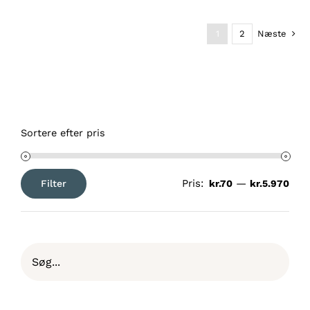
kr.1.267,00
1
2
Næste
Sortere efter pris
Pris:
—
Filter
kr.70
kr.5.970
Mindste
Højeste
pris
pris