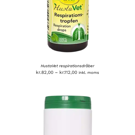
HustaVet respirationsdråber
Prisinterval:
kr.
82,00
–
kr.
112,00
inkl. moms
kr.82,00
til
kr.112,00