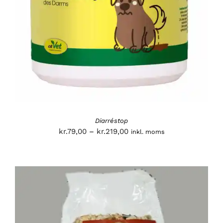
Diarréstop
Prisinterval:
kr.
79,00
–
kr.
219,00
inkl. moms
kr.79,00
til
kr.219,00