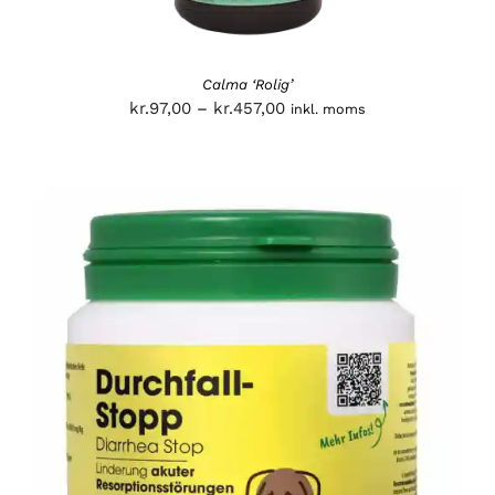
Calma ‘Rolig’
Prisinterval:
kr.
97,00
–
kr.
457,00
inkl. moms
kr.97,00
til
kr.457,00