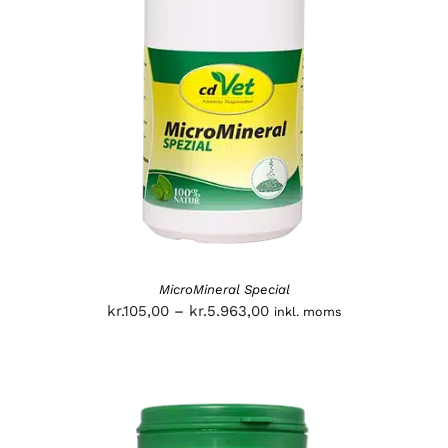
MicroMineral Special
Prisinterval:
kr.
105,00
–
kr.
5.963,00
inkl. moms
kr.105,00
til
kr.5.963,00