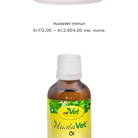
HustaVet Immun
Prisinterval:
kr.
112,00
–
kr.
2.654,00
inkl. moms
kr.112,00
til
kr.2.654,00