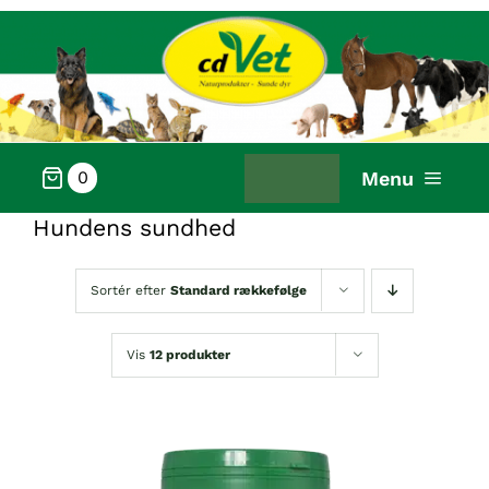
Skip
to
content
Menu
0
FORSIDE
Hundens sundhed
VÆLG PRODUKTER
Sortér efter
Standard rækkefølge
WEBSHOP
Vis
12 produkter
KUNDESERVICE
OM