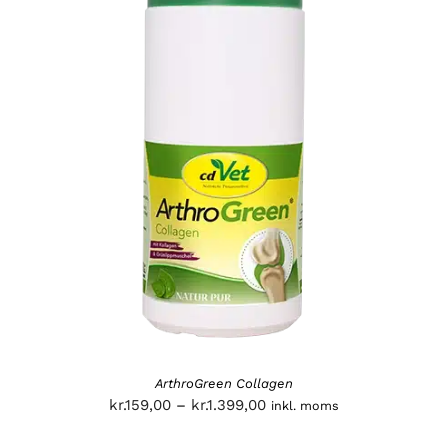
ArthroGreen Collagen
Prisinterval:
kr.
159,00
–
kr.
1.399,00
inkl. moms
kr.159,00