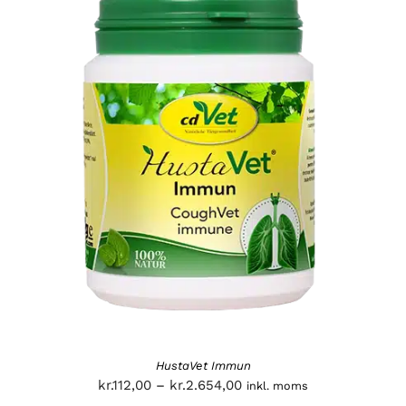
HustaVet Immun
Prisinterval:
kr.
112,00
–
kr.
2.654,00
inkl. moms