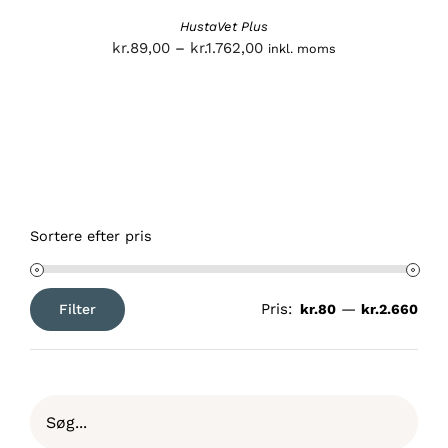
HustaVet Plus
Prisinterval:
kr.
89,00
–
kr.
1.762,00
inkl. moms
kr.89,00
til
kr.1.762,00
Sortere efter pris
Pris:
—
Filter
kr.80
kr.2.660
Mindste
Højeste
pris
pris