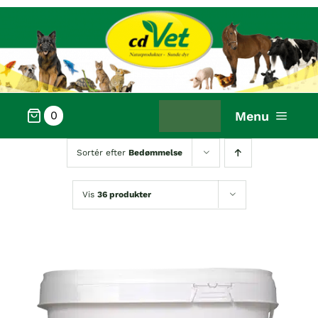
Skip
to
content
Menu
0
FORSIDE
Sortér efter
Bedømmelse
VÆLG PRODUKTER
Vis
36 produkter
WEBSHOP
KUNDESERVICE
OM