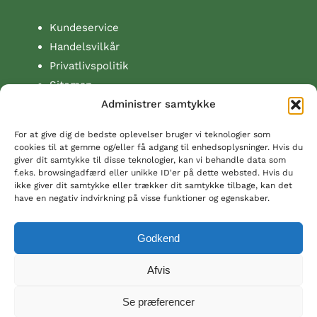
Kundeservice
Handelsvilkår
Privatlivspolitik
Sitemap
Administrer samtykke
Om cdvet.dk
For at give dig de bedste oplevelser bruger vi teknologier som
Danske cdVet tilbyder et meget bredt udvalg af
cookies til at gemme og/eller få adgang til enhedsoplysninger. Hvis du
giver dit samtykke til disse teknologier, kan vi behandle data som
naturprodukter – fodertilskud og plejeprodukter –
f.eks. browsingadfærd eller unikke ID'er på dette websted. Hvis du
der bidrager til sundheden for heste, familiedyr,
ikke giver dit samtykke eller trækker dit samtykke tilbage, kan det
zoodyr og landbrugsdyr. Også til brug i økologiske
have en negativ indvirkning på visse funktioner og egenskaber.
besætninger. Kontakt os meget gerne på 93 86 86 92
eller mail@cdvet.dk.
Godkend
Afvis
cdVet.dk v/
HorseConsult.com
(eMærket),
Ingelstrupvej 5, 4682 Tureby. Tlf +45 93868692
. CVR
Se præferencer
DK41916117 . Copyright © 2026