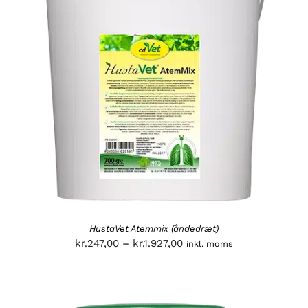
HustaVet Atemmix (åndedræt)
Prisinterval:
kr.
247,00
–
kr.
1.927,00
inkl. moms
kr.247,00
til
kr.1.927,00