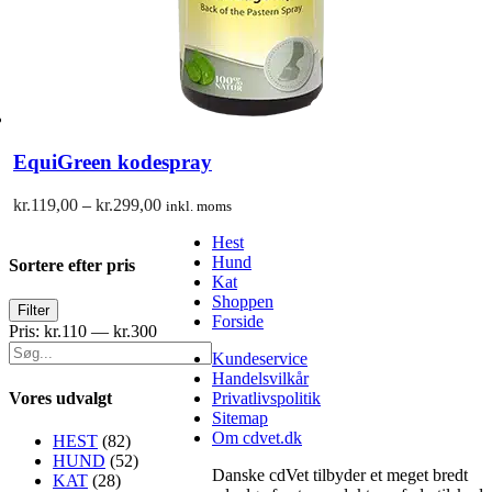
EquiGreen kodespray
Prisinterval:
kr.
119,00
–
kr.
299,00
inkl. moms
kr.119,00
Hest
til
Hund
kr.299,00
Sortere efter pris
Kat
Shoppen
Mindste
Højeste
Filter
Forside
pris
pris
Pris:
kr.110
—
kr.300
Kundeservice
Handelsvilkår
Vores udvalgt
Privatlivspolitik
Sitemap
Om cdvet.dk
HEST
(82)
HUND
(52)
Danske cdVet tilbyder et meget bredt
KAT
(28)