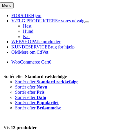
Skip
Menu
to
content
FORSIDE
Hjem
VÆLG PRODUKTER
Se vores udvalg
Hest
Hund
Kat
WEBSHOP
Alle produkter
KUNDESERVICE
Brug for hjælp
OM
Mere om CdVet
WooCommerce Cart
0
Sortér efter
Standard rækkefølge
Sortér efter
Standard rækkefølge
Sortér efter
Navn
Sortér efter
Pris
Sortér efter
Dato
Sortér efter
Popularitet
Sortér efter
Bedømmelse
Vis
12 produkter